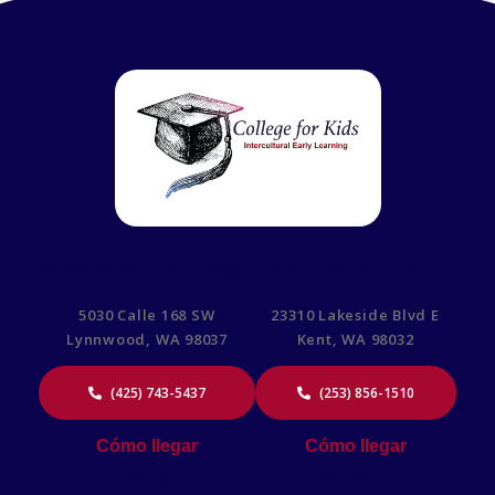
CAMPUS DE LYNNWOOD
CAMPUS DE KENT
5030 Calle 168 SW
23310 Lakeside Blvd E
Lynnwood, WA 98037
Kent, WA 98032
(425) 743-5437
(253) 856-1510
Cómo llegar
Cómo llegar
CAMPUS OESTE - FEDERAL WAY