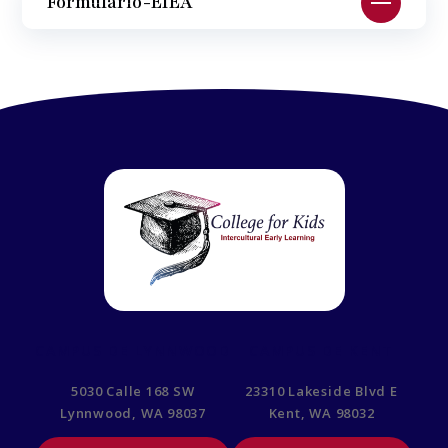
Formulario-EIEA
CAMPUS DE LYNNWOOD
CAMPUS DE KENT
5030 Calle 168 SW
23310 Lakeside Blvd E
Lynnwood, WA 98037
Kent, WA 98032