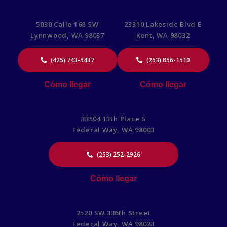
CAMPUS DE LYNNWOOD
CAMPUS DE KENT
5030 Calle 168 SW
23310 Lakeside Blvd E
Lynnwood, WA 98037
Kent, WA 98032
(425) 743-5437
(253) 856-1510
Cómo llegar
Cómo llegar
CAMPUS OESTE - FEDERAL WAY
33504 13th Place S
Federal Way, WA 98003
(253) 252-2926
Cómo llegar
CAMPUS DE TWIN LAKES - FEDERAL WAY
2520 SW 336th Street
Federal Way, WA 98023